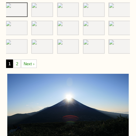
1
2
Next ›